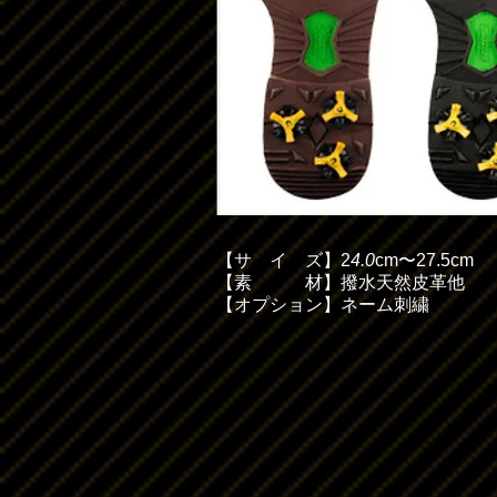
【
サイ
ズ】2
4.0
cm〜27.5cm
【素 材】撥水天然皮革他
【オプション】ネーム刺繍